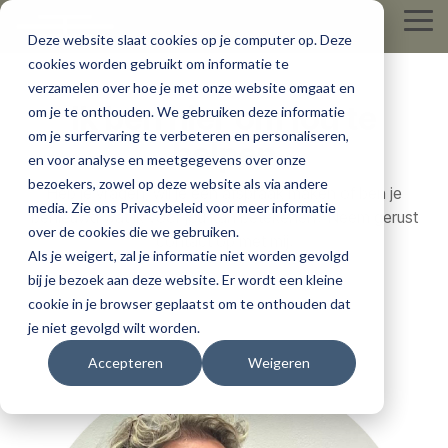
Skip
Tog
to
Deze website slaat cookies op je computer op. Deze
Me
the
cookies worden gebruikt om informatie te
main
content.
verzamelen over hoe je met onze website omgaat en
Ik ben hier om jou te
om je te onthouden. We gebruiken deze informatie
om je surfervaring te verbeteren en personaliseren,
helpen
en voor analyse en meetgegevens over onze
bezoekers, zowel op deze website als via andere
Heb je vragen, wil je een afspraak maken of ben je
media. Zie ons Privacybeleid voor meer informatie
benieuwd wat ik voor jou kan betekenen? Neem gerust
over de cookies die we gebruiken.
contact op met mij.
Als je weigert, zal je informatie niet worden gevolgd
bij je bezoek aan deze website. Er wordt een kleine
cookie in je browser geplaatst om te onthouden dat
je niet gevolgd wilt worden.
Accepteren
Weigeren